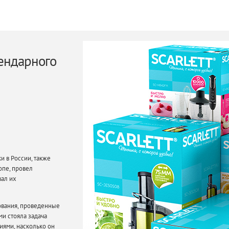
ендарного
и в России, также
опе, провел
вал их
вания, проведенные
ми стояла задача
иями, насколько он