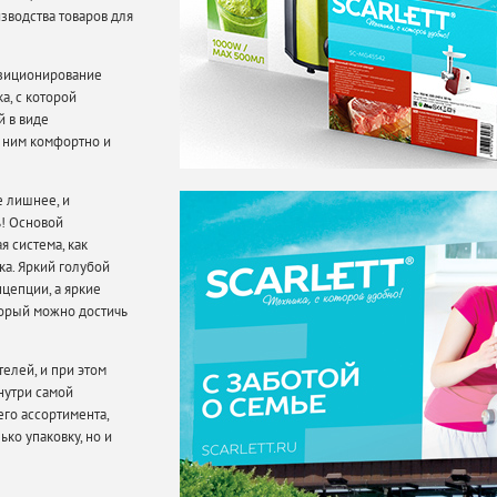
зводства товаров для
озиционирование
а, с которой
й в виде
с ним комфортно и
е лишнее, и
ь! Основой
 система, как
ка. Яркий голубой
цепции, а яркие
торый можно достичь
елей, и при этом
нутри самой
го ассортимента,
ко упаковку, но и