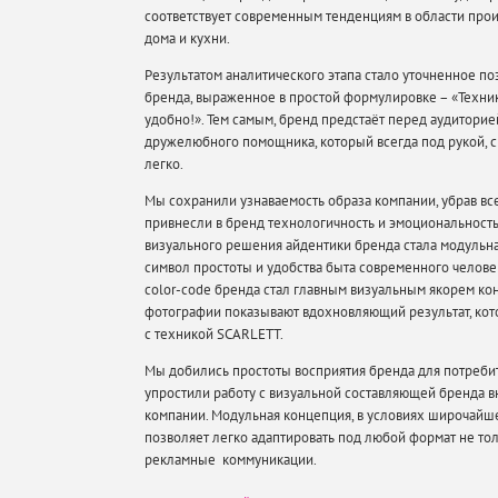
соответствует современным тенденциям в области прои
дома и кухни.
Результатом аналитического этапа стало уточненное п
бренда, выраженное в простой формулировке – «Техник
удобно!». Тем самым, бренд предстаёт перед аудиторие
дружелюбного помощника, который всегда под рукой, 
легко.
Мы сохранили узнаваемость образа компании, убрав вс
привнесли в бренд технологичность и эмоциональност
визуального решения айдентики бренда стала модульная
символ простоты и удобства быта современного челове
color-code бренда стал главным визуальным якорем кон
фотографии показывают вдохновляющий результат, ко
с техникой SCARLETT.
Мы добились простоты восприятия бренда для потребит
упростили работу с визуальной составляющей бренда в
компании. Модульная концепция, в условиях широчайше
позволяет легко адаптировать под любой формат не толь
рекламные коммуникации.