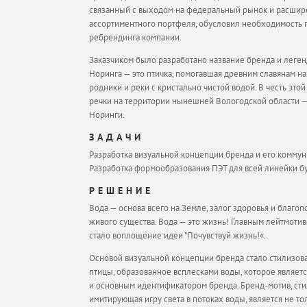
связанный с выходом на федеральный рынок и расши
ассортиментного портфеля, обусловил необходимость 
ребрендинга компании.
Заказчиком было разработано название бренда и леген
Норинга — это птичка, помогавшая древним славянам на
родники и реки с кристально чистой водой. В честь это
речки на территории нынешней Вологодской области —
Норинги.
ЗАДАЧИ
Разработка визуальной концепции бренда и его коммун
Разработка формообразования ПЭТ для всей линейки б
РЕШЕНИЕ
Вода — основа всего на Земле, залог здоровья и благо
живого существа. Вода — это жизнь! Главным лейтмотив
стало воплощение идеи "Почувствуй жизнь!«.
Основой визуальной концепции бренда стало стилизо
птицы, образованное всплесками воды, которое являетс
и основным идентификатором бренда. Бренд-мотив, сти
имитирующая игру света в потоках воды, является не т