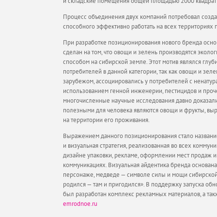
и складские помещения общей площадью 2000 квадрат
Процесс объединения двух компаний потребовал созда
способного эффективно работать на всех территориях 
При разработке позиционирования нового бренда осно
сделан на том, что овощи и зелень производятся эколо
способом на сибирской земле. Этот мотив являлся глу
потребителей в данной категории, так как овощи и зел
зарубежом, ассоциировались у потребителей с ненатур
использованием генной инженерии, пестицидов и проче
многочисленные научные исследования давно доказали
полезными для человека являются овощи и фрукты, в
на территории его проживания.
Выражением данного позиционирования стало назван
и визуальная стратегия, реализованная во всех коммун
дизайне упаковки, рекламе, оформлении мест продаж и
коммуникациях. Визуальная айдентика бренда основана
персонаже, медведе — символе силы и мощи сибирской
родился — там и пригодился».
В поддержку запуска обн
был разработан комплекс рекламных материалов, а так
emrodnoe.ru